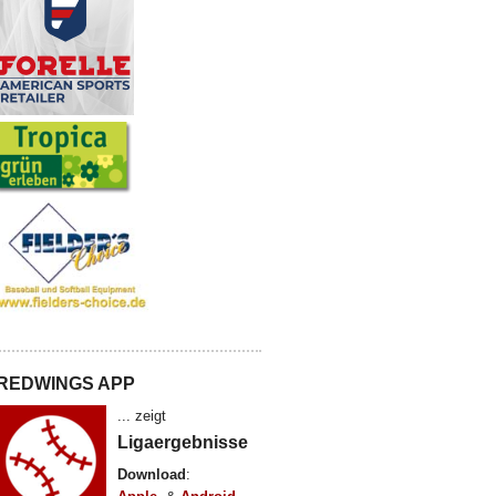
REDWINGS APP
... zeigt
Ligaergebnisse
Download
: