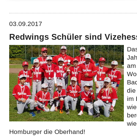
527efb333
03.09.2017
Redwings Schüler sind Vizehes
Das
Jah
am
Wo
Ba
die
im 
wie
ber
wie
Homburger die Oberhand!