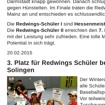
Darmstadt knapp gewonnen. Danach schlug
gegen Hünstetten. Im Finale traten die Re
Mainz an und entschieden es schlussendlich
Die
Redwings-Schüler I
sind
Hessenmeiste
Die
Redwings-Schüler II
erreichten den
7
.
mit der Leistung sehr zufrieden. Eine tolle 
Potential in sich trägt.
20.02.2015
3. Platz für Redwings Schüler 
Solingen
Der Winterc
alle Schül
Baseballspo
Vor teilwei
Zuschauern,