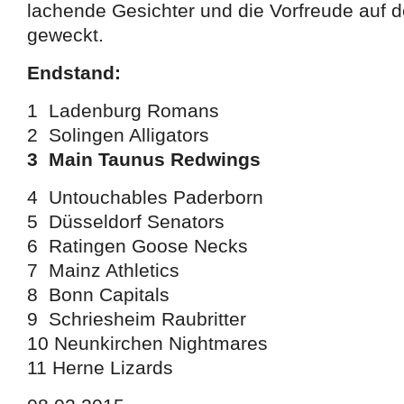
lachende Gesichter und die Vorfreude auf 
geweckt.
Endstand:
1 Ladenburg Romans
2 Solingen Alligators
3
Main Taunus Redwings
4 Untouchables Paderborn
5 Düsseldorf Senators
6 Ratingen Goose Necks
7 Mainz Athletics
8 Bonn Capitals
9 Schriesheim Raubritter
10 Neunkirchen Nightmares
11 Herne Lizards