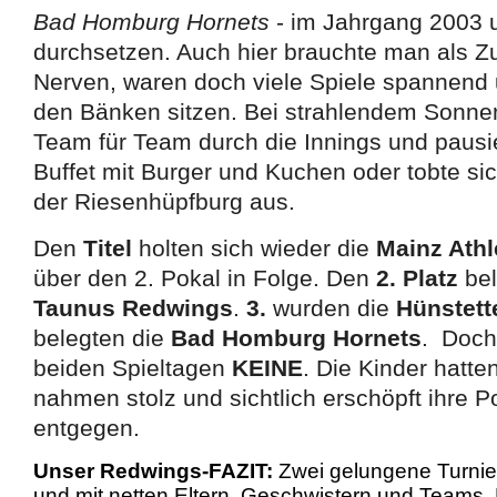
Bad Homburg Hornets
- im Jahrgang 2003 
durchsetzen. Auch hier brauchte man als Z
Nerven, waren doch viele Spiele spannend 
den Bänken sitzen. Bei strahlendem Sonne
Team für Team durch die Innings und pausi
Buffet mit Burger und Kuchen oder tobte sic
der Riesenhüpfburg aus.
Den
Titel
holten sich wieder die
Mainz Athl
über den 2. Pokal in Folge. Den
2. Platz
be
Taunus Redwings
.
3.
wurden die
Hünstett
belegten die
Bad Homburg Hornets
. Doc
beiden Spieltagen
KEINE
. Die Kinder hatte
nahmen stolz und sichtlich erschöpft ihre 
entgegen.
Unser Redwings-FAZIT:
Zwei gelungene Turnie
und mit netten Eltern, Geschwistern und Teams